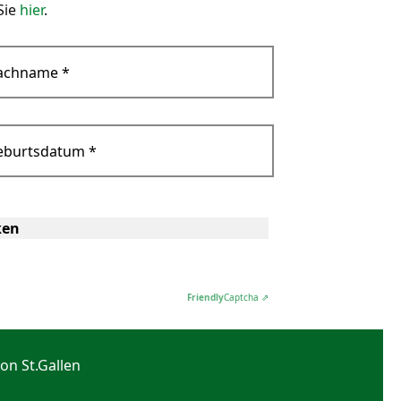
Sie
hier
.
achname
*
eburtsdatum
*
ken
Friendly
Captcha ⇗
on St.Gallen